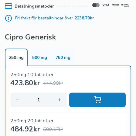
Betalningsmetoder
snabbt och effektivt.
Fri frakt för beställningar över
2238.79kr
Cipro Generisk
250 mg
500 mg
750 mg
250mg 10 tabletter
423.80
kr
444.99kr
250mg 20 tabletter
484.92
kr
509.17kr