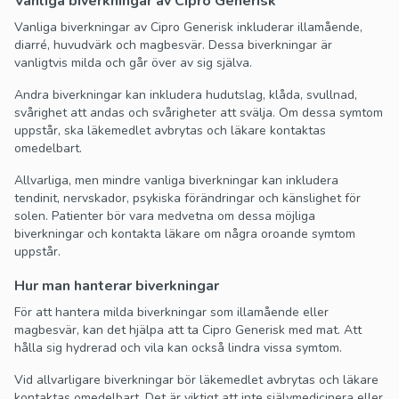
Vanliga biverkningar av Cipro Generisk
Vanliga biverkningar av Cipro Generisk inkluderar illamående,
diarré, huvudvärk och magbesvär. Dessa biverkningar är
vanligtvis milda och går över av sig själva.
Andra biverkningar kan inkludera hudutslag, klåda, svullnad,
svårighet att andas och svårigheter att svälja. Om dessa symtom
uppstår, ska läkemedlet avbrytas och läkare kontaktas
omedelbart.
Allvarliga, men mindre vanliga biverkningar kan inkludera
tendinit, nervskador, psykiska förändringar och känslighet för
solen. Patienter bör vara medvetna om dessa möjliga
biverkningar och kontakta läkare om några oroande symtom
uppstår.
Hur man hanterar biverkningar
För att hantera milda biverkningar som illamående eller
magbesvär, kan det hjälpa att ta Cipro Generisk med mat. Att
hålla sig hydrerad och vila kan också lindra vissa symtom.
Vid allvarligare biverkningar bör läkemedlet avbrytas och läkare
kontaktas omedelbart. Det är viktigt att inte självmedicinera eller