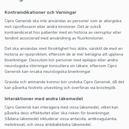
Kontraindikationer och Varningar
Cipro Generisk ska inte användas av personer som är allergiska
mot ciprofloxacin eller andra kinoloner. Det är också
kontraindicerat hos patienter med en historia av senruptur eller
tendinit associerad med användning av fluorkinoloner.
Det ska användas med försiktighet hos äldre, särskilt de med en
historia av njurproblem, eftersom de är mer benägna att uppleva
biverkningar. Dessutom bör personer med epilepsi eller andra
neurologiska störningar konsultera sin läkare, eftersom Cipro
Generisk kan orsaka neurologiska biverkningar.
Gravida och ammande kvinnor bör undvika Cipro Generisk, då det
kan påverka fostrets utveckling och överföras via bröstmjölk.
Interaktioner med andra läkemedel
Cipro Generisk kan interagera med vissa läkemedel, vilket kan
påverka dess effektivitet eller öka risken för biverkningar.
Sådana läkemedel inkluderar vissa antacida, antikoagulantia,
metotrexat, och vissa antidiabetiska läkemedel.