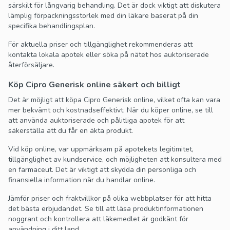
särskilt för långvarig behandling. Det är dock viktigt att diskutera
lämplig förpackningsstorlek med din läkare baserat på din
specifika behandlingsplan.
För aktuella priser och tillgänglighet rekommenderas att
kontakta lokala apotek eller söka på nätet hos auktoriserade
återförsäljare.
Köp Cipro Generisk online säkert och billigt
Det är möjligt att köpa Cipro Generisk online, vilket ofta kan vara
mer bekvämt och kostnadseffektivt. När du köper online, se till
att använda auktoriserade och pålitliga apotek för att
säkerställa att du får en äkta produkt.
Vid köp online, var uppmärksam på apotekets legitimitet,
tillgänglighet av kundservice, och möjligheten att konsultera med
en farmaceut. Det är viktigt att skydda din personliga och
finansiella information när du handlar online.
Jämför priser och fraktvillkor på olika webbplatser för att hitta
det bästa erbjudandet. Se till att läsa produktinformationen
noggrant och kontrollera att läkemedlet är godkänt för
användning i ditt land.