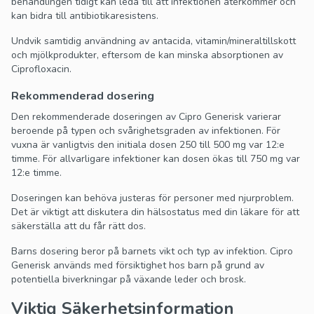
behandlingen tidigt kan leda till att infektionen återkommer och
kan bidra till antibiotikaresistens.
Undvik samtidig användning av antacida, vitamin/mineraltillskott
och mjölkprodukter, eftersom de kan minska absorptionen av
Ciprofloxacin.
Rekommenderad dosering
Den rekommenderade doseringen av Cipro Generisk varierar
beroende på typen och svårighetsgraden av infektionen. För
vuxna är vanligtvis den initiala dosen 250 till 500 mg var 12:e
timme. För allvarligare infektioner kan dosen ökas till 750 mg var
12:e timme.
Doseringen kan behöva justeras för personer med njurproblem.
Det är viktigt att diskutera din hälsostatus med din läkare för att
säkerställa att du får rätt dos.
Barns dosering beror på barnets vikt och typ av infektion. Cipro
Generisk används med försiktighet hos barn på grund av
potentiella biverkningar på växande leder och brosk.
Viktig Säkerhetsinformation