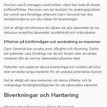
Det kan också interagera med koffein, vilket kan leda till ökade
koffeineffekter. Personer som tar teofyllin för andningsproblem
bör också vara försiktiga, eftersom Cipro Generisk kan öka
teofyllinnivåerna och öka risken för biverkningar.
Det är viktigt att informera din läkare om alla läkemedel du tar,
inklusive receptfria läkemedel, kosttillskott och örtprodukter.
Effekter på körförmågan och användning av maskiner
Cipro Generisk kan orsaka yrsel, dårighet och förvirring. Därför
bör patienter vara försiktiga när de kör fordon eller använder
maskiner tills de vet hur läkemedlet påverkar dem.
Patienter som upplever dessa biverkningar bör undvika att köra
eller använda tunga maskiner för att undvika potentiella olyckor.
Det är viktigt att vara medveten om dessa effekter och ta
nödvändiga försiktighetsåtgärder för att säkerställa säkerhet.
Biverkningar och Hantering