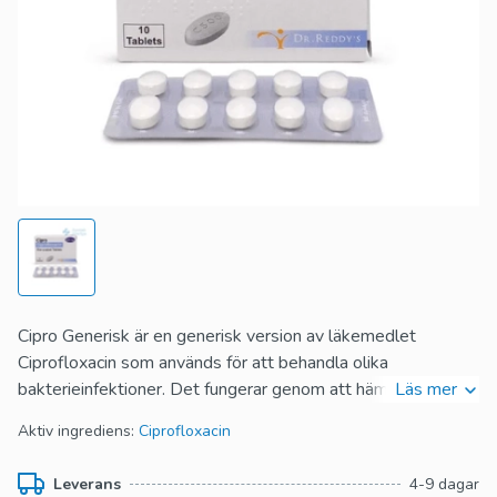
Cipro Generisk är en generisk version av läkemedlet
Ciprofloxacin som används för att behandla olika
bakterieinfektioner. Det fungerar genom att hämma
Läs mer
tillväxten av skadliga bakterier i kroppen och kan användas
Aktiv ingrediens:
Ciprofloxacin
för att behandla allt från urinvägsinfektioner till
luftvägsinfektioner. Det är ett pålitligt alternativ för att
Leverans
4-9 dagar
bekämpa infektioner och hjälper till att lindra symtom