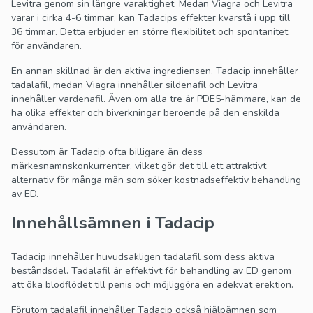
Levitra genom sin längre varaktighet. Medan Viagra och Levitra
varar i cirka 4-6 timmar, kan Tadacips effekter kvarstå i upp till
36 timmar. Detta erbjuder en större flexibilitet och spontanitet
för användaren.
En annan skillnad är den aktiva ingrediensen. Tadacip innehåller
tadalafil, medan Viagra innehåller sildenafil och Levitra
innehåller vardenafil. Även om alla tre är PDE5-hämmare, kan de
ha olika effekter och biverkningar beroende på den enskilda
användaren.
Dessutom är Tadacip ofta billigare än dess
märkesnamnskonkurrenter, vilket gör det till ett attraktivt
alternativ för många män som söker kostnadseffektiv behandling
av ED.
Innehållsämnen i Tadacip
Tadacip innehåller huvudsakligen tadalafil som dess aktiva
beståndsdel. Tadalafil är effektivt för behandling av ED genom
att öka blodflödet till penis och möjliggöra en adekvat erektion.
Förutom tadalafil innehåller Tadacip också hjälpämnen som