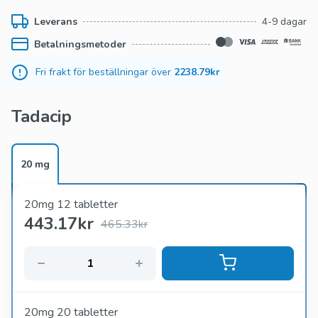
erektil dysfunktion.
Leverans
4-9 dagar
Betalningsmetoder
Fri frakt för beställningar över
2238.79kr
Tadacip
20 mg
20mg 12 tabletter
443.17
kr
465.33kr
20mg 20 tabletter