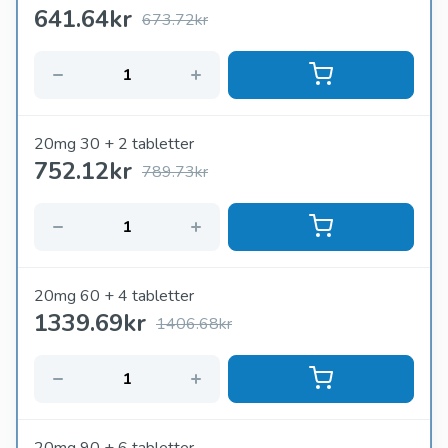
641.64
kr
673.72kr
20mg 30 + 2 tabletter
752.12
kr
789.73kr
20mg 60 + 4 tabletter
1339.69
kr
1406.68kr