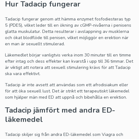
Hur Tadacip fungerar
Tadacip fungerar genom att hämma enzymet fosfodiesteras typ
5 (PDE5), vilket leder till en ökning av cGMP-nivåerna i penisens
glatta muskulatur. Detta resulterar i avslappning av musklerna
och ökat blodflöde till penisen, vilket möjliggör en erektion när
en man är sexuellt stimulerad.
Läkemedlet börjar vanligtvis verka inom 30 minuter till en timme
efter intag och dess effekter kan kvarstå i upp till 36 timmar. Det
är viktigt att notera att sexuell stimulering krävs för att Tadacip
ska vara effektivt.
Tadacip är inte avsett att användas som ett afrodisiakum eller
för att öka sexuell lust. Det är strikt ett terapeutiskt läkemedel
som hjälper män med ED att uppnå och bibehålla en erektion.
Tadacip jämfört med andra ED-
läkemedel
Tadacip skiljer sig från andra ED-läkemedel som Viagra och