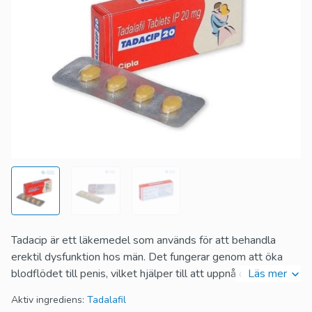
Tadacip är ett läkemedel som används för att behandla
erektil dysfunktion hos män. Det fungerar genom att öka
blodflödet till penis, vilket hjälper till att uppnå och behålla
Läs mer
en erektion under sexuell stimulering. Tadacip är effektivt
Aktiv ingrediens:
Tadalafil
och kan ge en ökad sexuell förmåga för män som lider av