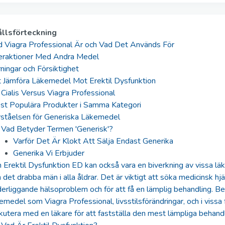
ållsförteckning
d Viagra Professional Är och Vad Det Används För
teraktioner Med Andra Medel
ningar och Försiktighet
t Jämföra Läkemedel Mot Erektil Dysfunktion
Cialis Versus Viagra Professional
st Populära Produkter i Samma Kategori
rståelsen för Generiska Läkemedel
Vad Betyder Termen 'Generisk'?
Varför Det Är Klokt Att Sälja Endast Generika
Generika Vi Erbjuder
Erektil Dysfunktion ED kan också vara en biverkning av vissa lä
 det drabba män i alla åldrar. Det är viktigt att söka medicinsk hjä
erliggande hälsoproblem och för att få en lämplig behandling. Be
emedel som Viagra Professional, livsstilsförändringar, och i vissa f
kutera med en läkare för att fastställa den mest lämpliga behandl