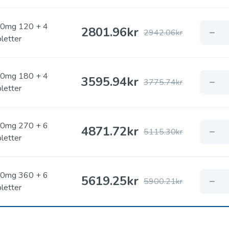
0mg 120 + 4
2801.96
kr
2942.06kr
bletter
0mg 180 + 4
3595.94
kr
3775.74kr
bletter
0mg 270 + 6
4871.72
kr
5115.30kr
bletter
0mg 360 + 6
5619.25
kr
5900.21kr
bletter