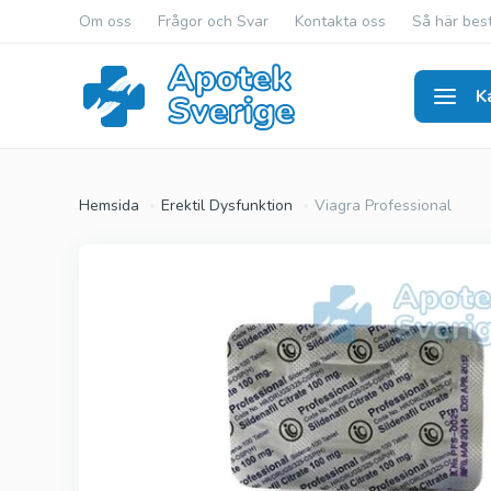
Om oss
Frågor och Svar
Kontakta oss
Så här best
K
Erekti
Hemsida
Erektil Dysfunktion
Viagra Professional
Viagra Ge
Cialis Gen
Levitra Ge
Viagra Ori
Cialis Orig
Levitra Or