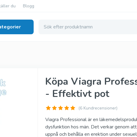
äller du
Blogg
ategorier
l Dysfunktion
nerisk
Cialis Super Active
Köpa Viagra Profess
erisk
Tadalista Super Active
- Effektivt pot
nerisk
Viagra Soft Tabs
ginal
Cialis Soft Tabs
(
6
Kundrecensioner)
inal
Levitra Soft Tabs
Viagra Professional är en läkemedelsproduk
dysfunktion hos män. Det verkar genom att öka
iginal
Kamagra Soft Tabs
uppnå och behålla en erektion under sexuell