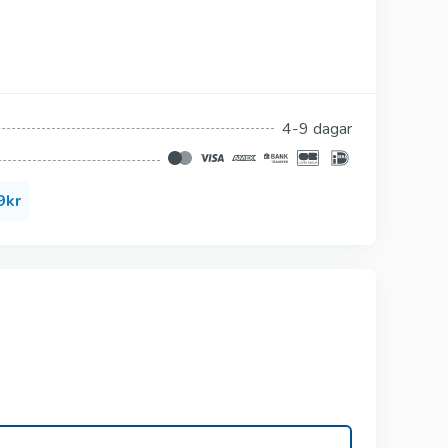
Silagra
Suhagra
Tadacip
4-9 dagar
Tadapox
Tadalis Sx
9kr