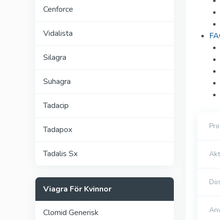
Cenforce
Vidalista
FAQ
Silagra
Suhagra
Tadacip
Pr
Tadapox
Tadalis Sx
Akt
Dos
Viagra För Kvinnor
An
Clomid Generisk