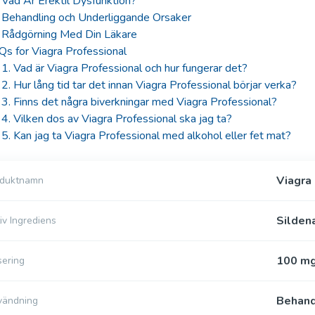
Vad Är Erektil Dysfunktion?
Behandling och Underliggande Orsaker
Rådgörning Med Din Läkare
s for Viagra Professional
1. Vad är Viagra Professional och hur fungerar det?
2. Hur lång tid tar det innan Viagra Professional börjar verka?
3. Finns det några biverkningar med Viagra Professional?
4. Vilken dos av Viagra Professional ska jag ta?
5. Kan jag ta Viagra Professional med alkohol eller fet mat?
Viagra
oduktnamn
Sildena
iv Ingrediens
100 mg
ering
Behandl
vändning