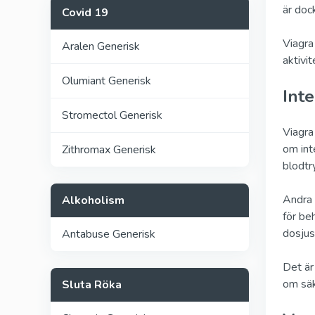
är doc
Covid 19
Viagra
Aralen Generisk
aktivi
Olumiant Generisk
Int
Stromectol Generisk
Viagra
om int
Zithromax Generisk
blodtr
Andra 
Alkoholism
för be
dosjus
Antabuse Generisk
Det är
om säk
Sluta Röka