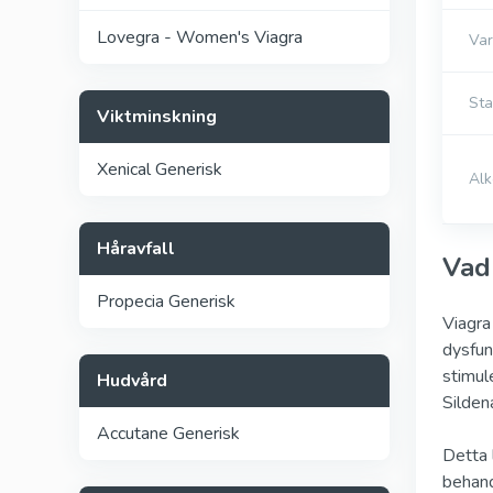
Lovegra - Women's Viagra
Var
Sta
Viktminskning
Xenical Generisk
Alk
Håravfall
Vad
Propecia Generisk
Viagra
dysfun
stimul
Hudvård
Sildena
Accutane Generisk
Detta 
behand