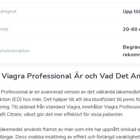
Upp til
aktighet
30-60 m
rttid
Begrän
oholinteraktion
rekom
 Viagra Professional Är och Vad Det A
 Professional är en avancerad version av det välkända läkemedlet 
ktion (ED) hos män. Det hjälper till att öka blodflödet till penis f
ering. Till skillnad från standard Viagra, innehåller Viagra Profes
fil Citrate, vilket gör det mer effektivt för vissa patienter.
läkemedel används främst av män som inte har uppnått önskad ef
lingar. Dess snabba insättning av effekt och förlängd varaktighet 