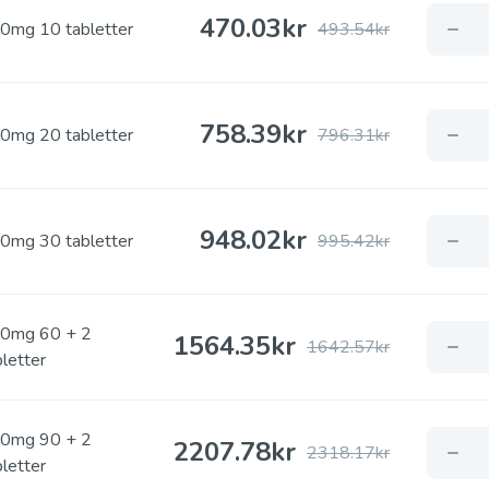
470.03
kr
0mg 10 tabletter
493.54kr
758.39
kr
0mg 20 tabletter
796.31kr
948.02
kr
0mg 30 tabletter
995.42kr
0mg 60 + 2
1564.35
kr
1642.57kr
bletter
0mg 90 + 2
2207.78
kr
2318.17kr
bletter