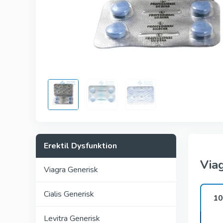
Kamagra
Avana
Viagra Pr
Cialis Pro
Levitra Pr
Viagra Su
Fildena S
Erektil Dysfunktion
Via
Viagra Generisk
Cialis Generisk
10
Levitra Generisk