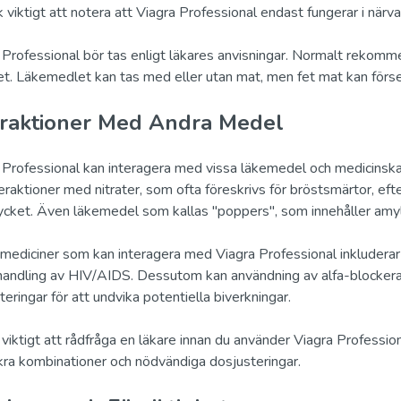
k viktigt att notera att Viagra Professional endast fungerar i närva
 Professional bör tas enligt läkares anvisningar. Normalt rekomme
tet. Läkemedlet kan tas med eller utan mat, men fet mat kan förs
eraktioner Med Andra Medel
 Professional kan interagera med vissa läkemedel och medicinska t
eraktioner med nitrater, som ofta föreskrivs för bröstsmärtor, efte
ycket. Även läkemedel som kallas "poppers", som innehåller amylni
mediciner som kan interagera med Viagra Professional inkluderar 
handling av HIV/AIDS. Dessutom kan användning av alfa-blockerare
teringar för att undvika potentiella biverkningar.
 viktigt att rådfråga en läkare innan du använder Viagra Professio
ra kombinationer och nödvändiga dosjusteringar.