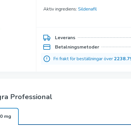
Kamagra Gold
Aktiv ingrediens:
Sildenafil
Kamagra Polo
ofessional
Kamagra Fizzy Tabs
Leverans
fessional
Kamagra Oral Jelly
Betalningsmetoder
ofessional
Viagra Oral Jelly
Fri frakt för beställningar över
2238.7
per Active
Apcalis SX Jelly
uper Active
Priligy Generisk
gra Professional
0 mg