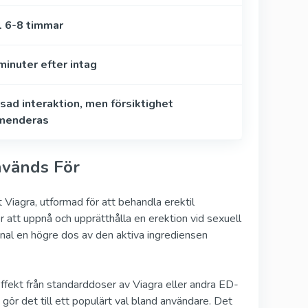
l 6-8 timmar
inuter efter intag
sad interaktion, men försiktighet
menderas
nvänds För
Viagra, utformad för att behandla erektil
ör att uppnå och upprätthålla en erektion vid sexuell
sional en högre dos av den aktiva ingrediensen
fekt från standarddoser av Viagra eller andra ED-
gör det till ett populärt val bland användare. Det