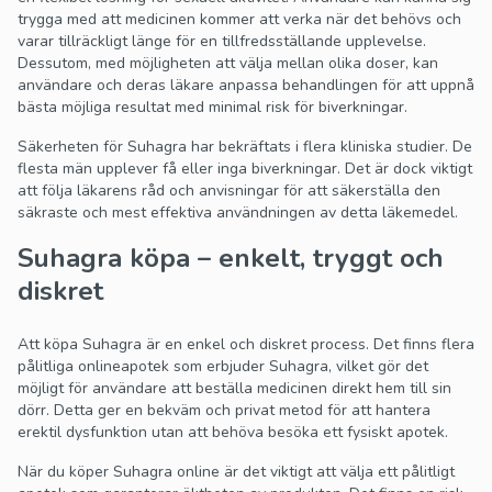
trygga med att medicinen kommer att verka när det behövs och
varar tillräckligt länge för en tillfredsställande upplevelse.
Dessutom, med möjligheten att välja mellan olika doser, kan
användare och deras läkare anpassa behandlingen för att uppnå
bästa möjliga resultat med minimal risk för biverkningar.
Säkerheten för Suhagra har bekräftats i flera kliniska studier. De
flesta män upplever få eller inga biverkningar. Det är dock viktigt
att följa läkarens råd och anvisningar för att säkerställa den
säkraste och mest effektiva användningen av detta läkemedel.
Suhagra köpa – enkelt, tryggt och
diskret
Att köpa Suhagra är en enkel och diskret process. Det finns flera
pålitliga onlineapotek som erbjuder Suhagra, vilket gör det
möjligt för användare att beställa medicinen direkt hem till sin
dörr. Detta ger en bekväm och privat metod för att hantera
erektil dysfunktion utan att behöva besöka ett fysiskt apotek.
När du köper Suhagra online är det viktigt att välja ett pålitligt