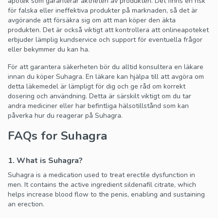
apotek som garanterar äktheten av produkten. Det finns en risk
för falska eller ineffektiva produkter på marknaden, så det är
avgörande att försäkra sig om att man köper den äkta
produkten. Det är också viktigt att kontrollera att onlineapoteket
erbjuder lämplig kundservice och support för eventuella frågor
eller bekymmer du kan ha.
För att garantera säkerheten bör du alltid konsultera en läkare
innan du köper Suhagra. En läkare kan hjälpa till att avgöra om
detta läkemedel är lämpligt för dig och ge råd om korrekt
dosering och användning. Detta är särskilt viktigt om du tar
andra mediciner eller har befintliga hälsotillstånd som kan
påverka hur du reagerar på Suhagra.
FAQs for Suhagra
1. What is Suhagra?
Suhagra is a medication used to treat erectile dysfunction in
men. It contains the active ingredient sildenafil citrate, which
helps increase blood flow to the penis, enabling and sustaining
an erection.