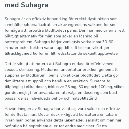
med Suhagra
Suhagra är en effektiv behandling för erektil dysfunktion som
innehåller sildenafilcitrat, en aktiv ingrediens välkänd för sin
förmåga att förbättra blodflödet i penis. Den här medicinen är ett
pålitligt alternativ för män som söker en lösning på
potensproblem. Suhagra börjar vanligtvis verka inom 30-60
minuter och effekten varar i upp till 4-6 timmar, vilket ger
tillräckligt med tid för en tillfredsställande sexuell upplevelse.
Det är viktigt att notera att Suhagra endast är effektiv med
sexuell stimulering. Medicinen underlättar erektion genom att
slappna av blodkärlen i penis, vilket ökar blodflödet. Detta gör
det lättare att uppnå och behålla en erektion. Suhagra är
tillgänglig i olika doser, inklusive 25 mg, 50 mg och 100 mg, vilket
gör det möjligt för användaren att välja en dosering som bäst
passar deras individuella behov och hälsotillstånd.
Användningen av Suhagra har visat sig vara säker och effektiv
för de flesta män. Det är dock viktigt att konsultera en läkare
innan man börjar använda detta läkemedel, särskilt om man har
befintliga hälsoproblem eller tar andra mediciner. Detta