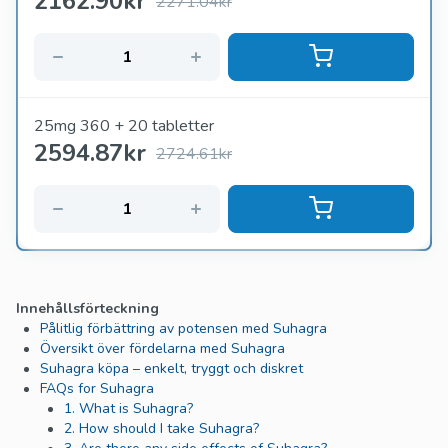
2162.90
kr
2271.04kr
25mg 360 + 20 tabletter
2594.87
kr
2724.61kr
Innehållsförteckning
Pålitlig förbättring av potensen med Suhagra
Översikt över fördelarna med Suhagra
Suhagra köpa – enkelt, tryggt och diskret
FAQs for Suhagra
1. What is Suhagra?
2. How should I take Suhagra?