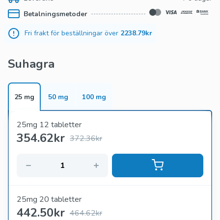
Betalningsmetoder
Fri frakt för beställningar över
2238.79kr
Suhagra
25 mg
50 mg
100 mg
25mg 12 tabletter
354.62
kr
372.36kr
25mg 20 tabletter
442.50
kr
464.62kr