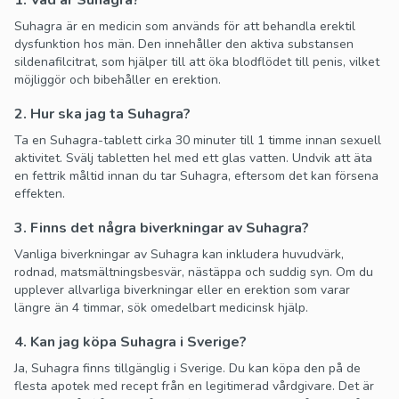
1. Vad är Suhagra?
Suhagra är en medicin som används för att behandla erektil
dysfunktion hos män. Den innehåller den aktiva substansen
sildenafilcitrat, som hjälper till att öka blodflödet till penis, vilket
möjliggör och bibehåller en erektion.
2. Hur ska jag ta Suhagra?
Ta en Suhagra-tablett cirka 30 minuter till 1 timme innan sexuell
aktivitet. Svälj tabletten hel med ett glas vatten. Undvik att äta
en fettrik måltid innan du tar Suhagra, eftersom det kan försena
effekten.
3. Finns det några biverkningar av Suhagra?
Vanliga biverkningar av Suhagra kan inkludera huvudvärk,
rodnad, matsmältningsbesvär, nästäppa och suddig syn. Om du
upplever allvarliga biverkningar eller en erektion som varar
längre än 4 timmar, sök omedelbart medicinsk hjälp.
4. Kan jag köpa Suhagra i Sverige?
Ja, Suhagra finns tillgänglig i Sverige. Du kan köpa den på de
flesta apotek med recept från en legitimerad vårdgivare. Det är