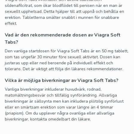
sildenafilcitrat, som ökar blodflödet till penisen när en man är
sexuellt upphetsad. Detta hjälper till att uppnå och behålla en
erektion. Tabletterna smälter snabbt i munnen för snabbare
effekt.
Vad är den rekommenderade dosen av Viagra Soft
Tabs?
Den vanliga startdosen för Viagra Soft Tabs är en 50 mg tablett,
som tas ungefär 30 minuter före sexuell aktivitet. Dosen kan
justeras upp eller ned beroende på individuell effekt och
tolerans. Det är viktigt att följa din läkares rekommendationer.
Vilka är möjliga biverkningar av Viagra Soft Tabs?
Vanliga biverkningar inkluderar huvudvärk, rodnad,
matsmältningsbesvär och tillfällig synförändring. Allvarliga
biverkningar är sällsynta men kan inkludera plötslig synförlust
eller en smärtsam erektion som varar längre än 4 timmar
(priapism). Om du upplever några ovanliga eller allvarliga
biverkningar, kontakta omedelbart din läkare.