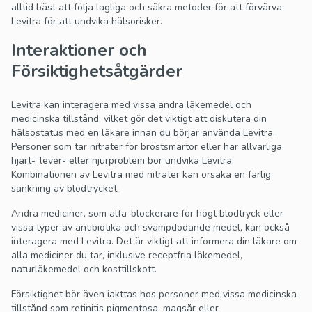
alltid bäst att följa lagliga och säkra metoder för att förvärva
Levitra för att undvika hälsorisker.
Interaktioner och
Försiktighetsåtgärder
Levitra kan interagera med vissa andra läkemedel och
medicinska tillstånd, vilket gör det viktigt att diskutera din
hälsostatus med en läkare innan du börjar använda Levitra.
Personer som tar nitrater för bröstsmärtor eller har allvarliga
hjärt-, lever- eller njurproblem bör undvika Levitra.
Kombinationen av Levitra med nitrater kan orsaka en farlig
sänkning av blodtrycket.
Andra mediciner, som alfa-blockerare för högt blodtryck eller
vissa typer av antibiotika och svampdödande medel, kan också
interagera med Levitra. Det är viktigt att informera din läkare om
alla mediciner du tar, inklusive receptfria läkemedel,
naturläkemedel och kosttillskott.
Försiktighet bör även iakttas hos personer med vissa medicinska
tillstånd som retinitis pigmentosa, magsår eller