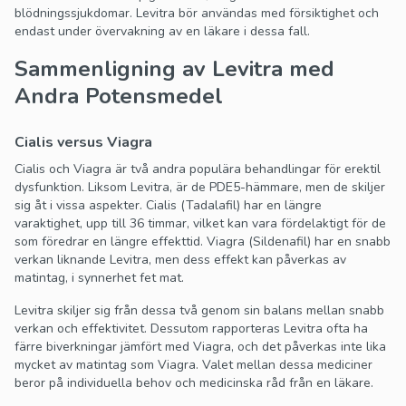
blödningssjukdomar. Levitra bör användas med försiktighet och
endast under övervakning av en läkare i dessa fall.
Sammenligning av Levitra med
Andra Potensmedel
Cialis versus Viagra
Cialis och Viagra är två andra populära behandlingar för erektil
dysfunktion. Liksom Levitra, är de PDE5-hämmare, men de skiljer
sig åt i vissa aspekter. Cialis (Tadalafil) har en längre
varaktighet, upp till 36 timmar, vilket kan vara fördelaktigt för de
som föredrar en längre effekttid. Viagra (Sildenafil) har en snabb
verkan liknande Levitra, men dess effekt kan påverkas av
matintag, i synnerhet fet mat.
Levitra skiljer sig från dessa två genom sin balans mellan snabb
verkan och effektivitet. Dessutom rapporteras Levitra ofta ha
färre biverkningar jämfört med Viagra, och det påverkas inte lika
mycket av matintag som Viagra. Valet mellan dessa mediciner
beror på individuella behov och medicinska råd från en läkare.