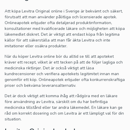
Att köpa Levitra Original online i Sverige är bekvämt och säkert,
förutsatt att man använder pålitliga och licensierade apotek.
Onlineapotek erbjuder ofta detaljerad produktinformation,
konsultationer med kvalificerade läkare och möjligheten att köpa
läkemedlet diskret. Det är viktigt att endast köpa från legitima
källor för att säkerställa att man får äkta Levitra och inte
imitationer eller osäkra produkter.
När du köper Levitra online bör du alltid se till att apoteket
kräver ett recept, vilket är ett tecken på att de följer lagliga och
medicinska riktlinjer. Det är också viktigt att läsa
kundrecensioner och verifiera apotekets legitimitet innan man
genomför ett köp. Onlineapotek erbjuder ofta konkurrenskraftiga
priser och bekväma leveransalternativ.
Det är dock viktigt att komma ihåg att rådgöra med en läkare
före användning av Levitra, särskilt om du har befintliga
medicinska tillstånd eller tar andra läkemedel. En läkare kan ge
råd om korrekt dosering och om Levitra är ett lämpligt val för din
situation.