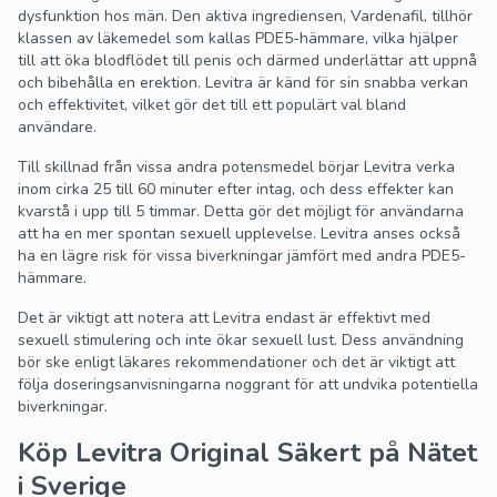
dysfunktion hos män. Den aktiva ingrediensen, Vardenafil, tillhör
klassen av läkemedel som kallas PDE5-hämmare, vilka hjälper
till att öka blodflödet till penis och därmed underlättar att uppnå
och bibehålla en erektion. Levitra är känd för sin snabba verkan
och effektivitet, vilket gör det till ett populärt val bland
användare.
Till skillnad från vissa andra potensmedel börjar Levitra verka
inom cirka 25 till 60 minuter efter intag, och dess effekter kan
kvarstå i upp till 5 timmar. Detta gör det möjligt för användarna
att ha en mer spontan sexuell upplevelse. Levitra anses också
ha en lägre risk för vissa biverkningar jämfört med andra PDE5-
hämmare.
Det är viktigt att notera att Levitra endast är effektivt med
sexuell stimulering och inte ökar sexuell lust. Dess användning
bör ske enligt läkares rekommendationer och det är viktigt att
följa doseringsanvisningarna noggrant för att undvika potentiella
biverkningar.
Köp Levitra Original Säkert på Nätet
i Sverige