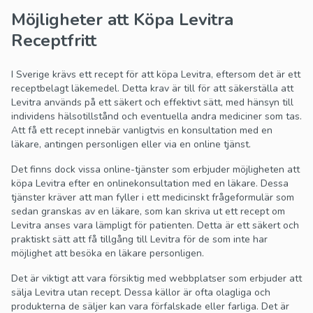
Möjligheter att Köpa Levitra
Receptfritt
I Sverige krävs ett recept för att köpa Levitra, eftersom det är ett
receptbelagt läkemedel. Detta krav är till för att säkerställa att
Levitra används på ett säkert och effektivt sätt, med hänsyn till
individens hälsotillstånd och eventuella andra mediciner som tas.
Att få ett recept innebär vanligtvis en konsultation med en
läkare, antingen personligen eller via en online tjänst.
Det finns dock vissa online-tjänster som erbjuder möjligheten att
köpa Levitra efter en onlinekonsultation med en läkare. Dessa
tjänster kräver att man fyller i ett medicinskt frågeformulär som
sedan granskas av en läkare, som kan skriva ut ett recept om
Levitra anses vara lämpligt för patienten. Detta är ett säkert och
praktiskt sätt att få tillgång till Levitra för de som inte har
möjlighet att besöka en läkare personligen.
Det är viktigt att vara försiktig med webbplatser som erbjuder att
sälja Levitra utan recept. Dessa källor är ofta olagliga och
produkterna de säljer kan vara förfalskade eller farliga. Det är