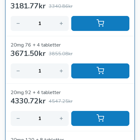
3181.77
kr
3340.86kr
20mg 76 + 4 tabletter
3671.50
kr
3855.08kr
20mg 92 + 4 tabletter
4330.72
kr
4547.25kr