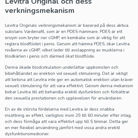
Levitra Original och dess
verkningsmekanism
Levitra Originals verkningsmekanism är baserad på dess aktiva
substans Vardenafil, som är en PDE5-hämmare. PDE5 är ett
enzym som bryter ner cGMP, en kemikalie som är viktig för att
reglera blodflödet i penis. Genom att hämma PDE5, ökar Levitra
nivåerna av cGMP, vilket leder till avslappning av musklerna i
blodkärlen i penis och därmed ökat blodflöde.
Denna ökade blodcirkulation underlättar uppkomsten och
bibehållandet av erektion vid sexuell stimulering. Det är viktigt
att betona att Levitra inte ger en automatisk erektion utan kräver
sexuell stimulering för att vara effektivt. Genom denna mekanism
bidrar Levitra till att behandla erektil dysfunktion och förbättrar
den sexuella prestationen och upplevelsen för användaren.
En av de största fördelarna med Levitra är dess snabba
insättning av effekt, vanligtvis inom 25 till 60 minuter efter intag,
och dess förmåga att vara effektivt upp till 5 timmar. Detta ger
en mer flexibel användning jämfört med vissa andra erektil
dysfunktionsmediciner.